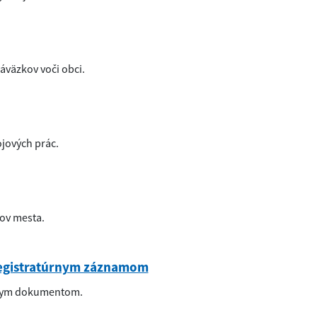
áväzkov voči obci.
jových prác.
ov mesta.
registratúrnym záznamom
ívnym dokumentom.