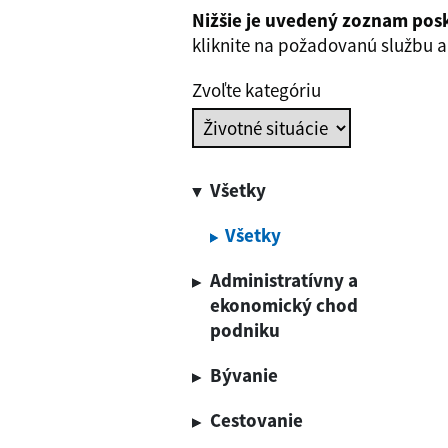
Nižšie je uvedený zoznam pos
kliknite na požadovanú službu a 
Zvoľte kategóriu
Všetky
Všetky
Administratívny a
ekonomický chod
podniku
Bývanie
Miestne dane a
poplatky
Cestovanie
Bytová politika
Ostatné dane