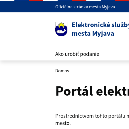
Preskočiť na hlavný obsah
Oficiálna stránka mesta Myjava
Elektronické služb
mesta Myjava
Ako urobiť podanie
Domov - Myjava
Domov
Portál elekt
Prostredníctvom tohto portálu m
mesto.