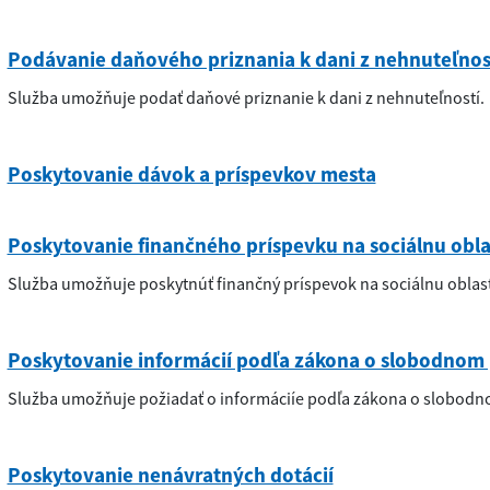
Podávanie daňového priznania k dani z nehnuteľnos
Služba umožňuje podať daňové priznanie k dani z nehnuteľností.
Poskytovanie dávok a príspevkov mesta
Poskytovanie finančného príspevku na sociálnu obla
Služba umožňuje poskytnúť finančný príspevok na sociálnu oblasť
Poskytovanie informácií podľa zákona o slobodnom 
Služba umožňuje požiadať o informáciíe podľa zákona o slobodn
Poskytovanie nenávratných dotácií