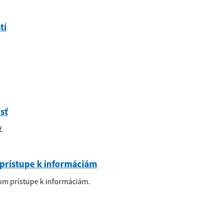
tí
sť
.
prístupe k informáciám
om prístupe k informáciám.