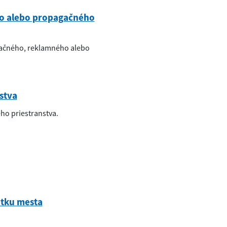
o alebo propagačného
mačného, reklamného alebo
stva
ho priestranstva.
etku mesta