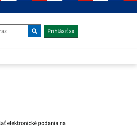
Prihlásiť sa
Vyhľadať
az
lať elektronické podania na